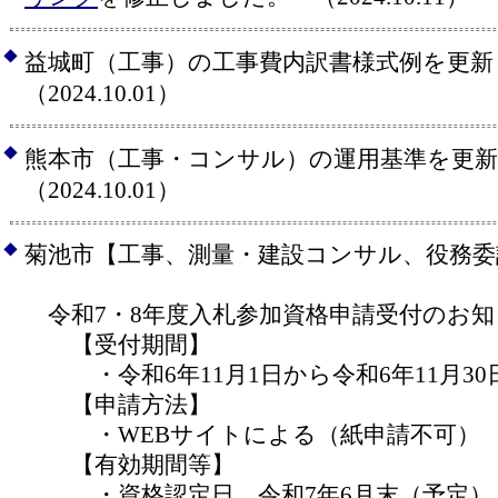
◆
益城町（工事）の工事費内訳書様式例を更
（2024.10.01）
◆
熊本市（工事・コンサル）の運用基準を更
（2024.10.01）
◆
菊池市【工事、測量・建設コンサル、役務委
令和7・8年度入札参加資格申請受付のお知
【受付期間】
・令和6年11月1日から令和6年11月30
【申請方法】
・WEBサイトによる（紙申請不可）
【有効期間等】
・資格認定日 令和7年6月末（予定）