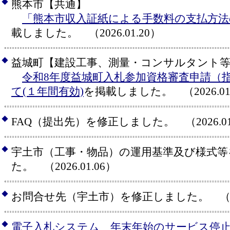
◆
熊本市【共通】
「熊本市収入証紙による手数料の支払方
載しました。 （2026.01.20）
◆
益城町【建設工事、測量・コンサルタント等
令和8年度益城町入札参加資格審査申請（
て(１年間有効)
を掲載しました。 （2026.01
◆
FAQ（提出先）を修正しました。 （2026.01
◆
宇土市（工事・物品）の運用基準及び様式等
た。 （2026.01.06）
◆
お問合せ先（宇土市）を修正しました。 （2025
◆
電子入札システム 年末年始のサービス停